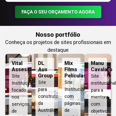
FAÇA O SEU ORÇAMENTO AGORA
Nosso portfólio
Conheça os projetos de sites profissionais em
destaque
Vital
DL
Mix
Manu
Assessoria
Aus
Films
Cavalaro
Group
Películas
Site
Site
Site
Site
Institucional
institucional
para
Institucional
focado
para a
construtora
com
nos
mentora
da
páginas
serviços
com
Austrália
de
de
objetivo