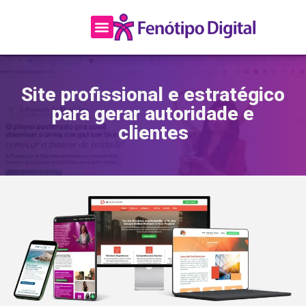
https://fenotipodigital.com.br/
Página Inicial
Sobre a Fenótipo
Site profissional e estratégico
para gerar autoridade e
clientes