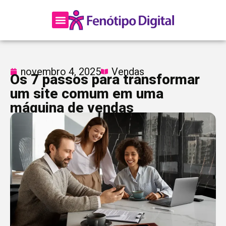
https://fenotipodigital.com.br/
Página Inicial
Sobre a Fenótipo
novembro 4, 2025
Vendas
Os 7 passos para transformar
um site comum em uma
máquina de vendas